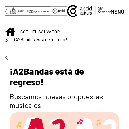
Saltar al contenido principal
MENÚ
INICIO
CCE - EL SALVADOR
¡A2Bandas está de regreso!
¡A2Bandas está de
regreso!
Buscamos nuevas propuestas
musicales