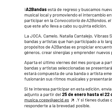
¡
A2Bandas
está de regreso y buscamos nuev
musical local y promoviendo el intercambio ent
participar en la
Convocatoria de A2Bandas, el 
que este año lleva a cabo su quinta edición.
La JOCA, Camelo, Natalia Cantalejo, Vibrass S
bandas y artistas que han participado a lo lar
propósitos de A2Bandas es propiciar encuentr
géneros, crear sinergias y emprender nuevos 
Aparta el último viernes del mes porque a par
bandas y artistas seleccionadas se presentará
estará compuesta de una banda o artista emer
fusionarán sus ritmos musicales y presentará
Si te interesa participar en esta edición, enví
adjunto a partir del
25 de enero hasta el 22 
musica.ccesv@aecid.es
.Y si tienes dudas
responderte a la brevedad posible.