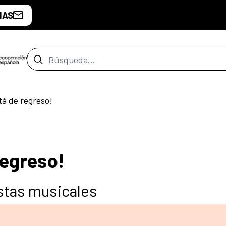
IAS
Barra de búsqueda
á de regreso!
egreso!
tas musicales