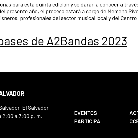
nas para esta quinta edición y se darán a conocer a travé
o del presente año, el proceso estará a cargo de Memena Riv
isneros, profesionales del sector musical local y del Centro
 bases de A2Bandas 2023
SALVADOR
Salvador, El Salvador
EVENTOS
AC
e 2:00 a 7:00 p. m.
PARTICIPA
CC