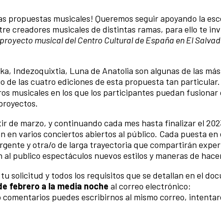
as propuestas musicales! Queremos seguir apoyando la es
re creadores musicales de distintas ramas, para ello te in
proyecto musical del Centro Cultural de España en El Salva
ka, Indezoquixtia, Luna de Anatolia son algunas de las más
go de las cuatro ediciones de esta propuesta tan particular.
os musicales en los que los participantes puedan fusionar 
proyectos.
tir de marzo, y continuando cada mes hasta finalizar el 202
n en varios conciertos abiertos al público. Cada puesta en
gente y otra/o de larga trayectoria que compartirán exper
n al publico espectáculos nuevos estilos y maneras de hace
a tu solicitud y todos los requisitos que se detallan en el d
de febrero a la media noche
al correo electrónico:
 o comentarios puedes escribirnos al mismo correo, intenta