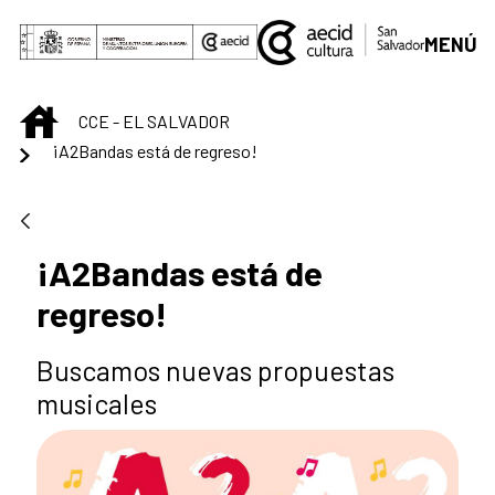
Saltar al contenido principal
MENÚ
INICIO
CCE - EL SALVADOR
¡A2Bandas está de regreso!
¡A2Bandas está de
regreso!
Buscamos nuevas propuestas
musicales